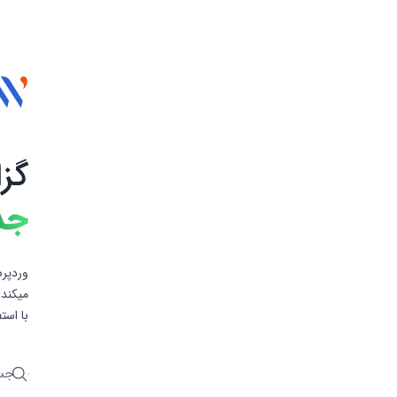
گز
جد
وردپرس
میکند 
با است
جستج