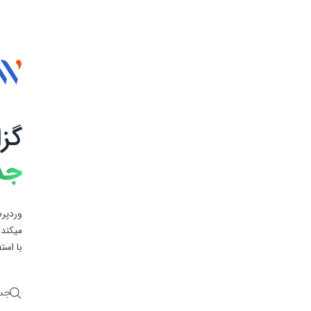
گز
جد
وردپرس
میکند 
با است
جستج