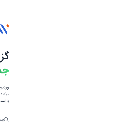
گز
جد
وردپرس
میکند 
با است
جستج