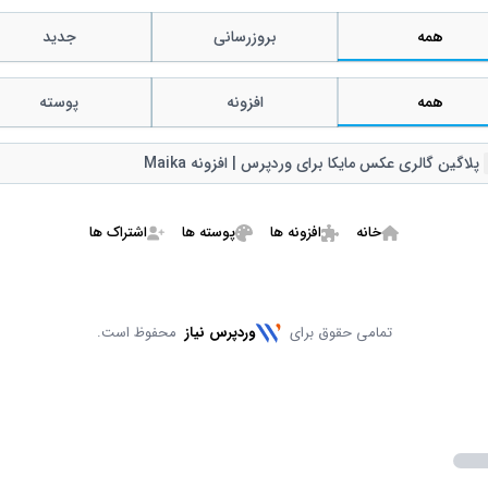
همه
بروزرسانی
جدید
همه
افزونه
پوسته
Remov
پلاگین گالری عکس مایکا برای وردپرس | افزونه Maika
خانه
افزونه ها
پوسته ها
اشتراک ها
تمامی حقوق برای
وردپرس نیاز
محفوظ است.