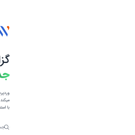
گز
جد
وردپرس
میکند 
با است
جستج