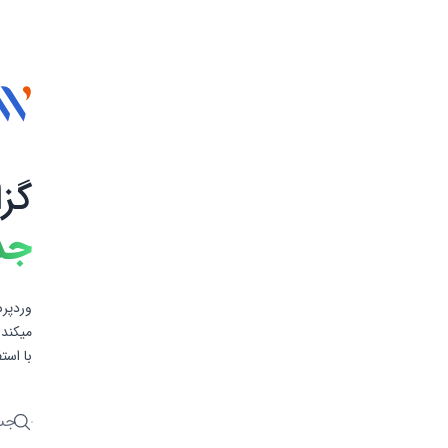
گز
جد
وردپرس
میکند 
با است
جستج