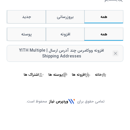
جستجو
همه
بروزرسانی
جدید
همه
افزونه
پوسته
افزونه ووکامرس چند آدرس ارسال | YITH Multiple
Remove
Shipping Addresses
خانه
افزونه ها
پوسته ها
اشتراک ها
تمامی حقوق برای
وردپرس نیاز
محفوظ است.